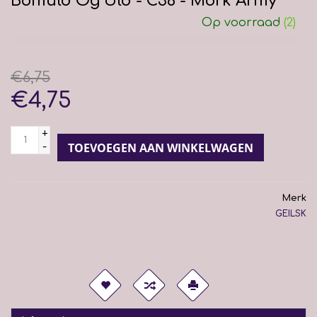
Bomuld Og Uld - C36 - Mork Army
Op voorraad
(2)
€6,75
€4,75
+
-
TOEVOEGEN AAN WINKELWAGEN
Merk
GEILSK