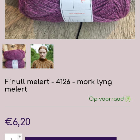
Finull melert - 4126 - mork lyng
melert
Op voorraad
(9)
€6,20
+