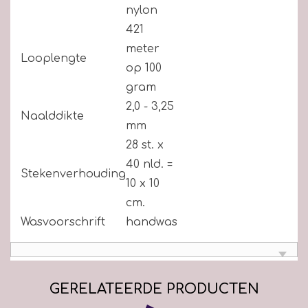
nylon
421
meter
Looplengte
op 100
gram
2,0 - 3,25
Naalddikte
mm
28 st. x
40 nld. =
Stekenverhouding
10 x 10
cm.
Wasvoorschrift
handwas
GERELATEERDE PRODUCTEN