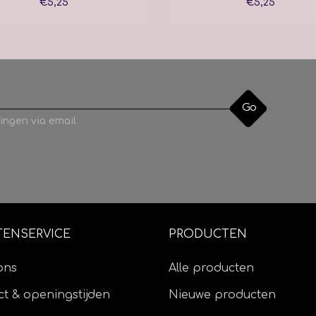
€5,25
€5,25
Go
ingen via email
TENSERVICE
PRODUCTEN
ons
Alle producten
t & openingstijden
Nieuwe producten