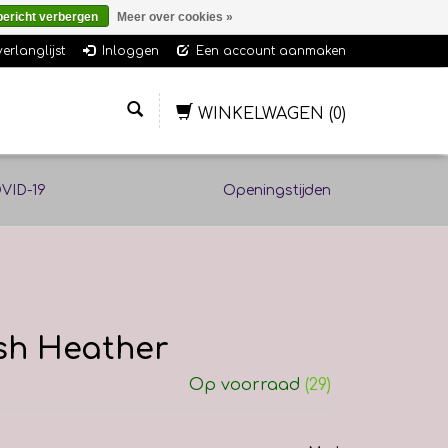
bericht verbergen
Meer over cookies »
verlanglijst
Inloggen
Een account aanmaken
WINKELWAGEN
(0)
VID-19
Openingstijden
Ash Heather
Op voorraad
(29)