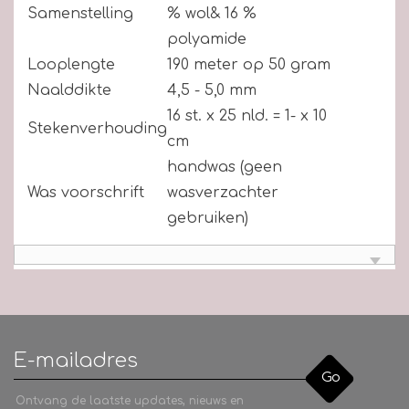
Samenstelling
% wol& 16 %
polyamide
Looplengte
190 meter op 50 gram
Naalddikte
4,5 - 5,0 mm
16 st. x 25 nld. = 1- x 10
Stekenverhouding
cm
handwas (geen
Was voorschrift
wasverzachter
gebruiken)
Go
Ontvang de laatste updates, nieuws en