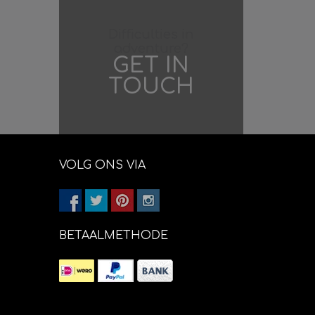
Difficulties in
adventure?
GET IN
TOUCH
VOLG ONS VIA
BETAALMETHODE