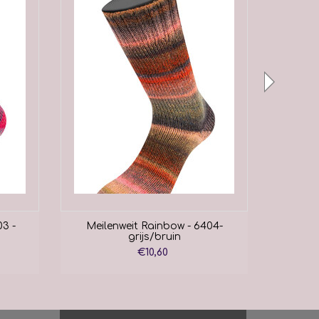
3 -
Meilenweit Rainbow - 6404-
Meile
grijs/bruin
€10,60