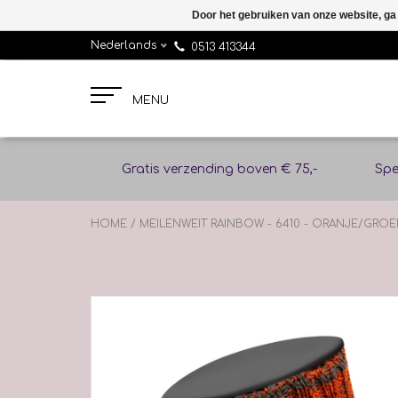
Door het gebruiken van onze website, ga
Nederlands
0513 413344
MENU
Gratis verzending boven € 75,-
Spe
HOME
/
MEILENWEIT RAINBOW - 6410 - ORANJE/GRO