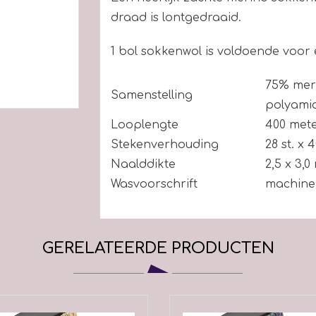
draad is lontgedraaid.
1 bol sokkenwol is voldoende voor
75% mer
Samenstelling
polyami
Looplengte
400 met
Stekenverhouding
28 st. x 
Naalddikte
2,5 x 3,
Wasvoorschrift
machine
GERELATEERDE PRODUCTEN