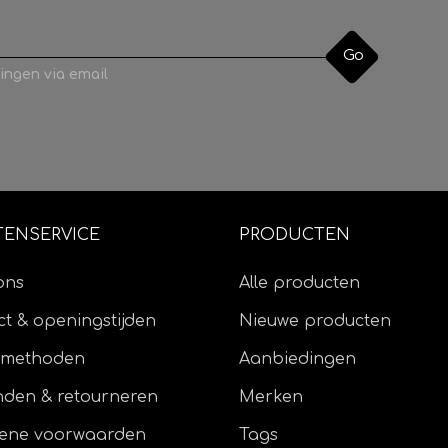
Go
ingen via email
TENSERVICE
PRODUCTEN
ons
Alle producten
t & openingstijden
Nieuwe producten
lmethoden
Aanbiedingen
nden & retourneren
Merken
ene voorwaarden
Tags