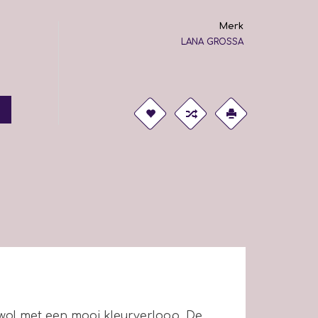
Merk
LANA GROSSA
wol met een mooi kleurverloop. De