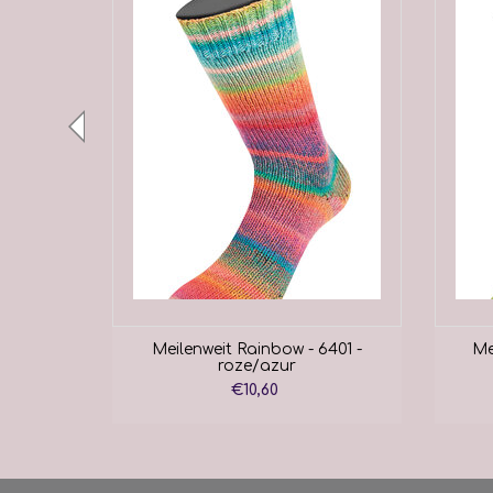
6409 -
Meilenweit Rainbow - 6401 -
Me
roze/azur
€10,60