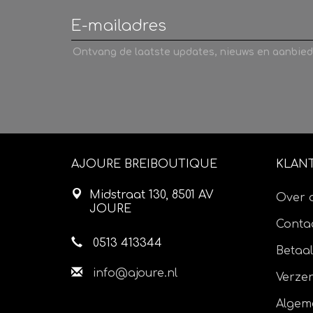
Ontvang de laatste updates, nieuws en aanbied
AJOURE BREIBOUTIQUE
KLAN
Midstraat 130, 8501 AV
Over 
JOURE
Contac
0513 413344
Betaa
info@ajoure.nl
Verze
Algem