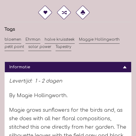
Tags
bloemen
Ehrman
halve kruissteek
Maggie Hollingworth
petit point
solar power
Tapestry
Informatie
Levertijd:
1 - 2 dagen
By Magie Hollingworth.
Magie grows sunflowers for the birds and, as
she does with all her floral compositions,
stitched this one directly from her garden. The
silhouette leaves with the field grey and black