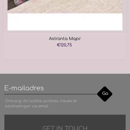
Astranta Major
€120,75
Go
Ontvang de laatste updates, nieuws en
aanbiedingen via email
Difficulties in adventure?
GET IN TOUCH