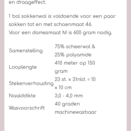
en draageffect.
1 bol sokkenwol is voldoende voor een paar
sokken tot en met schoenmaat 46.
Voor een damesmaat M is 600 gram nodig.
75% scheerwol &
Samenstelling
25% polyamide
410 meter op 150
Looplengte
gram
23 st. x 31nld. = 10
Stekenverhouding
x 10 cm
Naalddikte
3,0 - 4,0 mm
40 graden
Wasvoorschrift
machinewasbaar