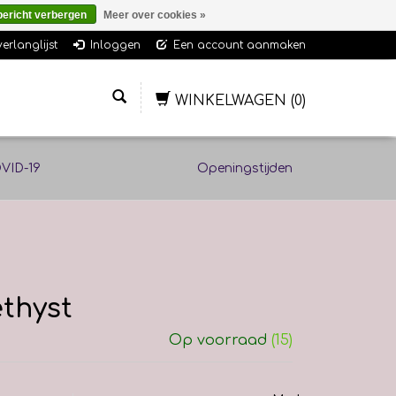
bericht verbergen
Meer over cookies »
verlanglijst
Inloggen
Een account aanmaken
WINKELWAGEN
(0)
VID-19
Openingstijden
ethyst
Op voorraad
(15)