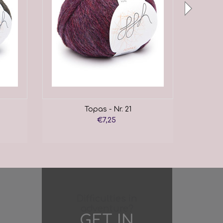
Topas - Nr. 21
€7,25
Difficulties in
adventure?
GET IN