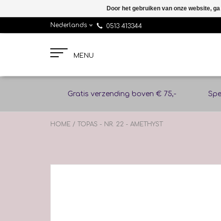
Door het gebruiken van onze website, ga
Nederlands
0513 413344
MENU
Gratis verzending boven € 75,-
Spe
HOME
/
TOPAS - NR. 22 - AMETHYST