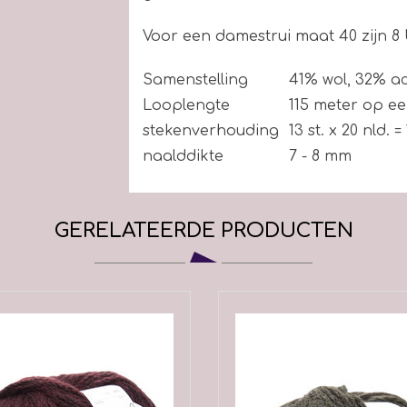
Voor een damestrui maat 40 zijn 8 
Samenstelling
41% wol, 32% a
Looplengte
115 meter op e
stekenverhouding
13 st. x 20 nld. =
naalddikte
7 - 8 mm
wasvoorschrift
handwas
GERELATEERDE PRODUCTEN