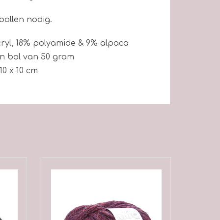
bollen nodig.
cryl, 18% polyamide & 9% alpaca
en bol van 50 gram
 10 x 10 cm