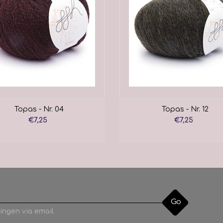
Topas - Nr. 04
Topas - Nr. 12
€7,25
€7,25
Go
ingen via email