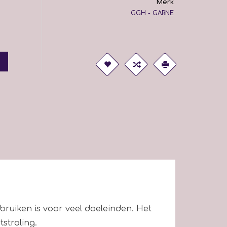
Merk
GGH - GARNE
bruiken is voor veel doeleinden. Het
straling.