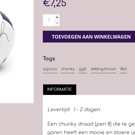
€7,25
+
-
TOEVOEGEN AAN WINKELWAGEN
Tags
alpaca
chunky
ggh
kettingdraad
Wol
INFORMATIE
Levertijd:
1 - 2 dagen
Een chunky draad (pen 8) die te ge
garen heeft een mooie en stoere uit