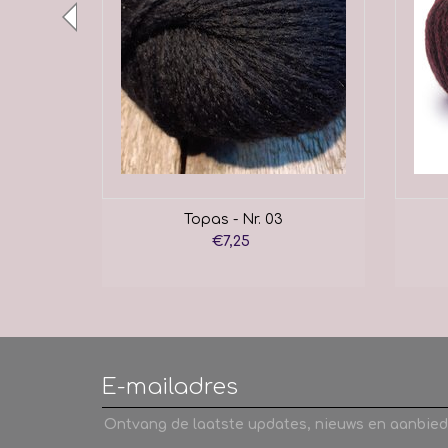
Topas - Nr. 03
€7,25
Ontvang de laatste updates, nieuws en aanbied