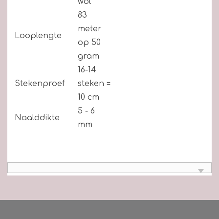
wol
83
meter
Looplengte
op 50
gram
16-14
Stekenproef
steken =
10 cm
5 - 6
Naalddikte
mm