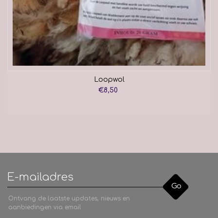
Loopwol
€8,50
Go
Ontvang de laatste updates, nieuws en
aanbiedingen via email