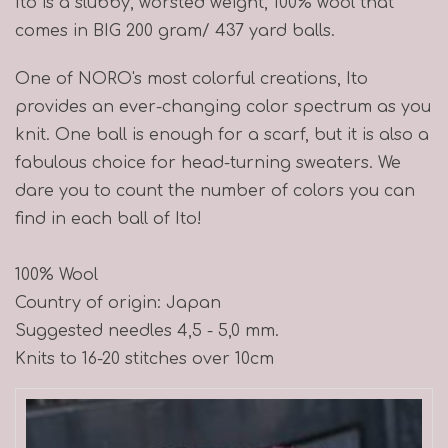
Ito is a slubby, worsted weight, 100% wool that
comes in BIG 200 gram/ 437 yard balls.
One of NORO's most colorful creations, Ito
provides an ever-changing color spectrum as you
knit. One ball is enough for a scarf, but it is also a
fabulous choice for head-turning sweaters. We
dare you to count the number of colors you can
find in each ball of Ito!
100
%
Wool
Country of origin: Japan
Suggested needles 4,5 - 5,0 mm.
Knits to
16
-
20
stitches over 10cm