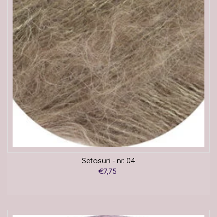
Setasuri - nr. 04
€7,75