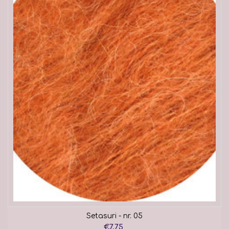
Setasuri - nr. 05
€7,75