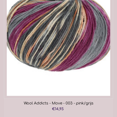
Wool Addicts - Move - 003 - pink/grijs
€14,95