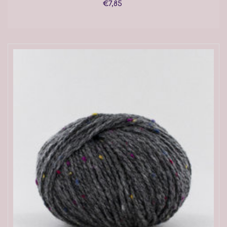
€7,85