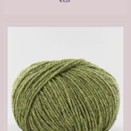
€9,20