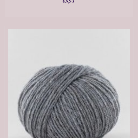
€9,20