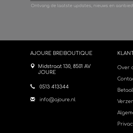
Ontvang de laatste updates, nieuws en aanbied
AJOURE BREIBOUTIQUE
KLAN
Midstraat 130, 8501 AV
Over 
JOURE
Contac
0513 413344
Betaa
info@ajoure.nl
Verze
Algem
Privac