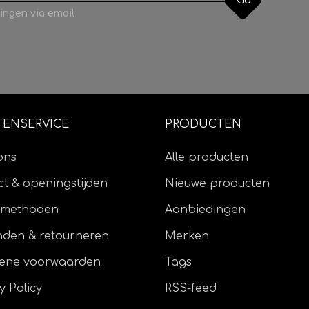
Go
ingen via email
TENSERVICE
PRODUCTEN
ons
Alle producten
t & openingstijden
Nieuwe producten
lmethoden
Aanbiedingen
nden & retourneren
Merken
ene voorwaarden
Tags
y Policy
RSS-feed