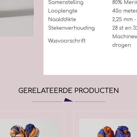
Samenstelling
80% Merin
Looplengte
40o mete
Naalddikte
2,25 mm -
Stekenverhouding
28 st en 32
Machinew
Wasvoorschrift
drogen
GERELATEERDE PRODUCTEN