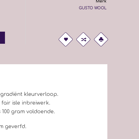
Merk
GUSTO WOOL
radiënt kleurverloop.
air isle inbreiwerk.
s 100 gram voldoende.
m geverfd.