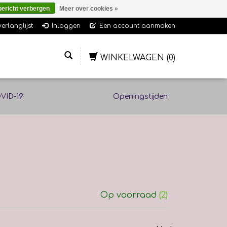
bericht verbergen
Meer over cookies »
verlanglijst
Inloggen
Een account aanmaken
WINKELWAGEN
(0)
VID-19
Openingstijden
Op voorraad
(2)