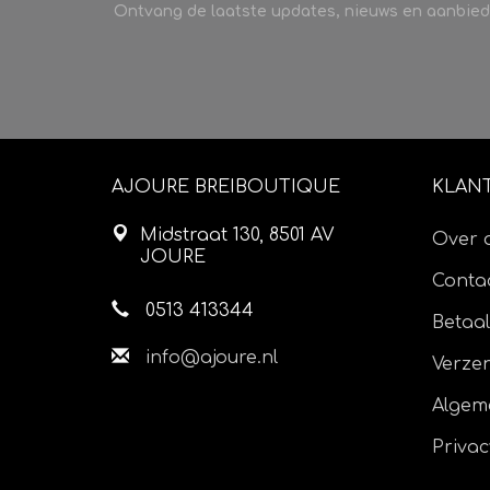
Ontvang de laatste updates, nieuws en aanbied
AJOURE BREIBOUTIQUE
KLAN
Midstraat 130, 8501 AV
Over 
JOURE
Contac
0513 413344
Betaa
info@ajoure.nl
Verze
Algem
Privac