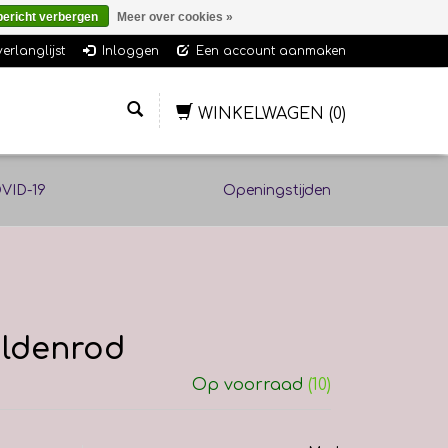
bericht verbergen
Meer over cookies »
verlanglijst
Inloggen
Een account aanmaken
WINKELWAGEN
(0)
VID-19
Openingstijden
Goldenrod
Op voorraad
(10)