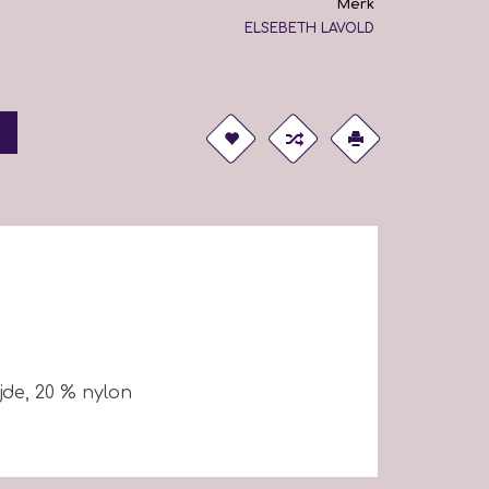
Merk
ELSEBETH LAVOLD
jde, 20 % nylon