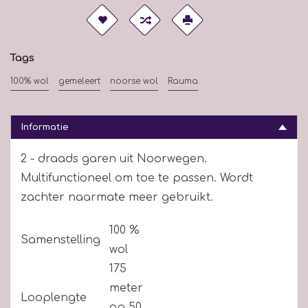
Tags
100% wol
gemeleert
noorse wol
Rauma
Informatie
2 - draads garen uit Noorwegen.
Multifunctioneel om toe te passen. Wordt
zachter naarmate meer gebruikt.
100 %
Samenstelling
wol
175
meter
Looplengte
op 50