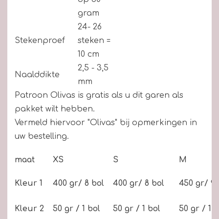
gram
24- 26
Stekenproef
steken =
10 cm
2,5 - 3,5
Naalddikte
mm
Patroon Olivas is gratis als u dit garen als
pakket wilt hebben.
Vermeld hiervoor "Olivas" bij opmerkingen in
uw bestelling.
maat
XS
S
M
Kleur 1
400 gr/ 8 bol
400 gr/ 8 bol
450 gr/ 9 
Kleur 2
50 gr / 1 bol
50 gr / 1 bol
50 gr / 1 