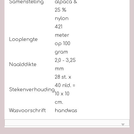
Samenstelling
alpaca &
25 %
nylon
421
meter
Looplengte
op 100
gram
2,0 - 3,25
Naalddikte
mm
28 st. x
40 nld. =
Stekenverhouding
10 x 10
cm.
Wasvoorschrift
handwas