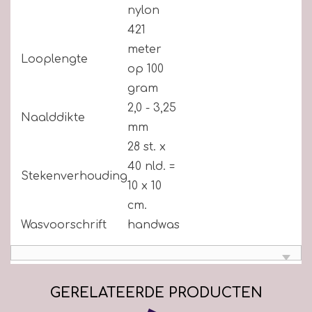
nylon
421
meter
Looplengte
op 100
gram
2,0 - 3,25
Naalddikte
mm
28 st. x
40 nld. =
Stekenverhouding
10 x 10
cm.
Wasvoorschrift
handwas
GERELATEERDE PRODUCTEN