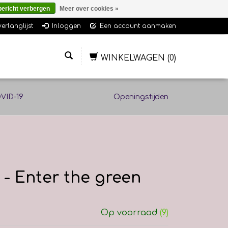
bericht verbergen
Meer over cookies »
verlanglijst
Inloggen
Een account aanmaken
WINKELWAGEN
(0)
VID-19
Openingstijden
- Enter the green
Op voorraad
(9)