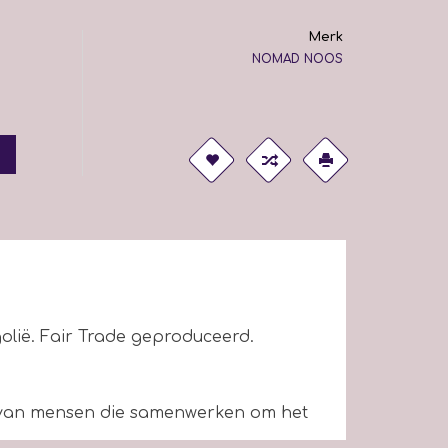
Merk
NOMAD NOOS
lië. Fair Trade geproduceerd.
van mensen die samenwerken om het
nen of mechanisch gesponnen