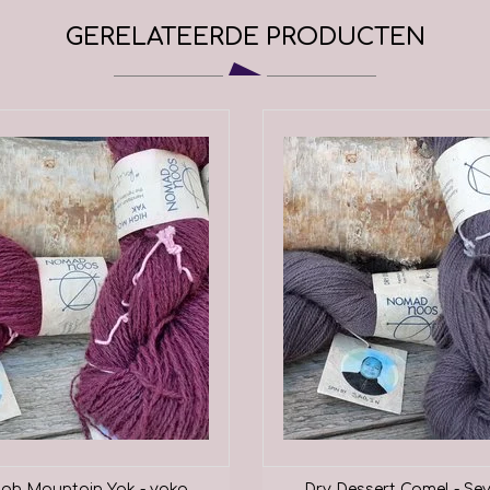
handgeverfde garen te leveren op 
GERELATEERDE PRODUCTEN
Met Terre Filanti, onze NGO, en h
creëren we projecten ter onderste
consumenten van vandaag zijn ste
geïnformeerd over producten die 
aanzien van duurzaamheid en trans
bedrijven, om op de lange termijn 
verantwoordelijk moeten handelen 
aspecten als milieu- en sociale z
igh Mountain Yak - yaka
Dry Dessert Camel - Se