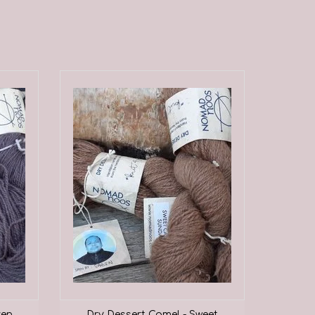
een transparante en eerlijke manier.
et exclusieve garen van Nomadnoos,
uning van onze spinners en herders. De
eds meer geïntrigeerd door en
voldoen aan hun verwachtingen ten
parantie. Wij zijn van mening dat
een relevante marktspeler te blijven,
en dat hun bedrijfsstrategieën
org echt moeten omarmen.
ven
Dry Dessert Camel - Sweet