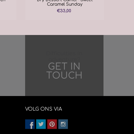
Caramel Sunday
€33,00
Difficulties in
adventure?
GET IN
TOUCH
VOLG ONS VIA