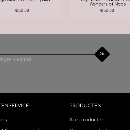
Wonders of Noos
€33,00
€33,00
Go
ingen via email
TENSERVICE
PRODUCTEN
ons
Alle producten