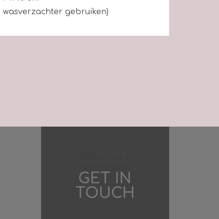
 wasverzachter gebruiken)
Difficulties in
adventure?
GET IN
TOUCH