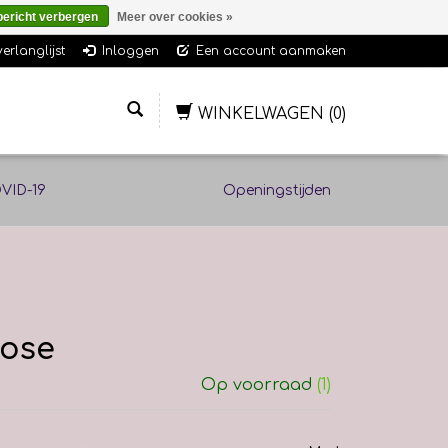
bericht verbergen
Meer over cookies »
verlanglijst
Inloggen
Een account aanmaken
WINKELWAGEN
(0)
VID-19
Openingstijden
Rose
Op voorraad
(1)