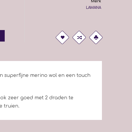
Merk
LAMANA
an superfijne merino wol en een touch
 Ook zeer goed met 2 draden te
e truien.
m ( 8 bollen) nodig.