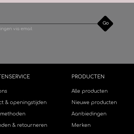
90 % superf
Samenstelling
Kasjmier
Looplengte
180 meter 
Go
Naalddikte
2,5 - 3, 5 
ingen via email
Stekenverhouding
30 st. x 40 n
Was voorschrift
hand was
TENSERVICE
PRODUCTEN
ons
Alle producten
t & openingstijden
Nieuwe producten
lmethoden
Aanbiedingen
nden & retourneren
Merken