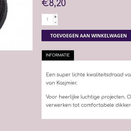
€8,20
+
-
TOEVOEGEN AAN WINKELWAGEN
INFORMATIE
Een super lichte kwaliteitsdraad v
van Kasjmier.
Voor heerlijke luchtige projecten.
verwerken tot comfortabele dikker
Voor een maat 38-40 heeft u 200 gra