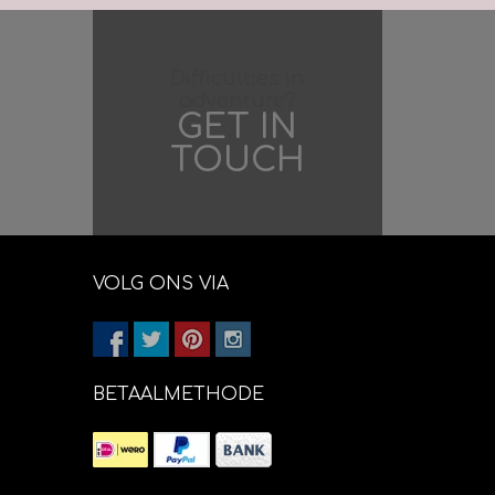
ijne merino en 10 %
op 25 gram
Difficulties in
adventure?
mm
GET IN
ld = 10 x 10 cm.
TOUCH
VOLG ONS VIA
BETAALMETHODE