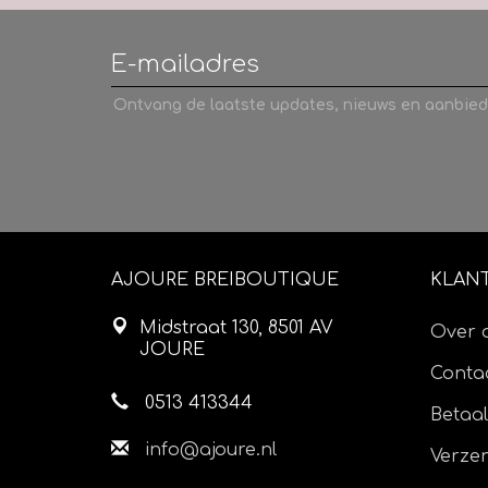
Ontvang de laatste updates, nieuws en aanbied
AJOURE BREIBOUTIQUE
KLAN
Midstraat 130, 8501 AV
Over 
JOURE
Contac
0513 413344
Betaa
info@ajoure.nl
Verze