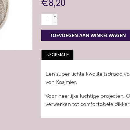
€8,20
+
-
TOEVOEGEN AAN WINKELWAGEN
INFORMATIE
Een super lichte kwaliteitsdraad v
van Kasjmier.
Voor heerlijke luchtige projecten.
verwerken tot comfortabele dikker
Voor een maat 38-40 heeft u 200 gr