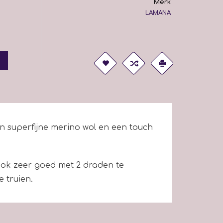
Merk
LAMANA
an superfijne merino wol en een touch
 Ook zeer goed met 2 draden te
e truien.
am (8 bollen) nodig.