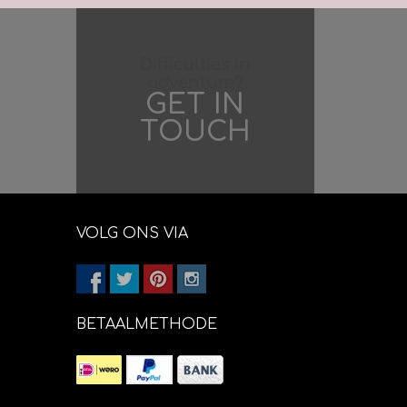
ijne merino en 10 %
op 25 gram
Difficulties in
adventure?
m
GET IN
ld = 10 x 10 cm.
TOUCH
VOLG ONS VIA
BETAALMETHODE