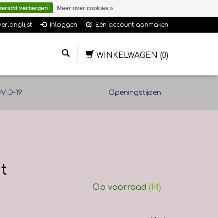
bericht verbergen
Meer over cookies »
verlanglijst
Inloggen
Een account aanmaken
WINKELWAGEN
(0)
VID-19
Openingstijden
t
Op voorraad
(14)