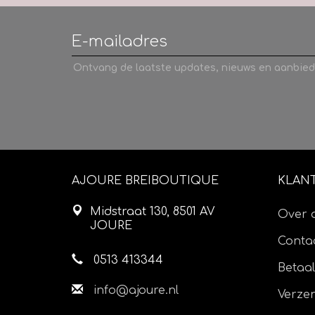
Ontvang de laatste updates, nieuws en aanbied
AJOURE BREIBOUTIQUE
KLAN
Midstraat 130, 8501 AV
Over 
JOURE
Contac
0513 413344
Betaa
info@ajoure.nl
Verze