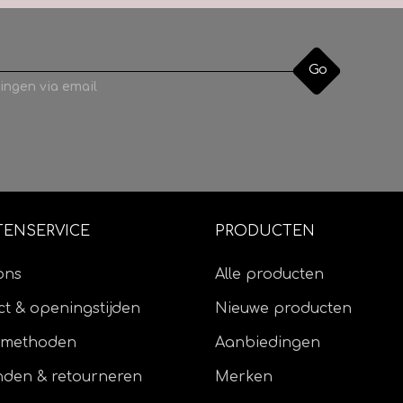
90 % superf
Samenstelling
Kasjmier
Looplengte
180 meter 
Go
Naalddikte
2,5 - 3, 5 m
ingen via email
Stekenverhouding
30 st. x 40 n
Was voorschrift
hand was
TENSERVICE
PRODUCTEN
ons
Alle producten
t & openingstijden
Nieuwe producten
lmethoden
Aanbiedingen
nden & retourneren
Merken