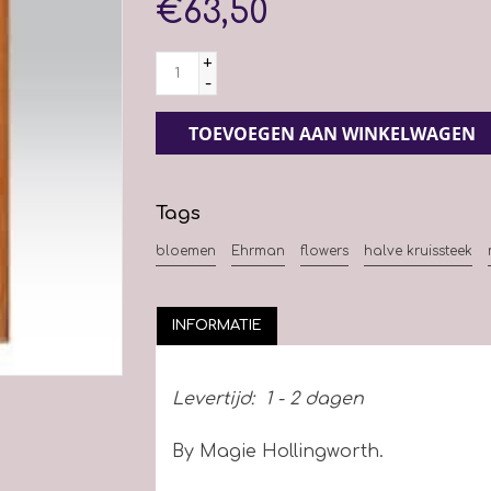
€63,50
+
-
TOEVOEGEN AAN WINKELWAGEN
Tags
bloemen
Ehrman
flowers
halve kruissteek
INFORMATIE
Levertijd:
1 - 2 dagen
By Magie Hollingworth.