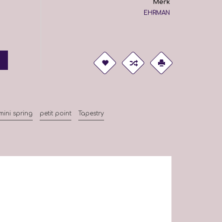
Merk
EHRMAN
mini spring
petit point
Tapestry