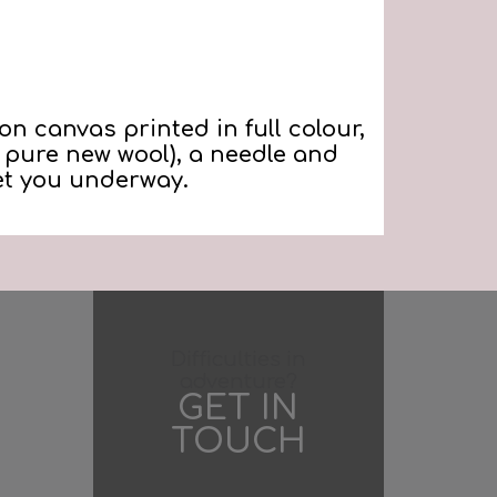
on canvas printed in full colour,
% pure new wool), a needle and
get you underway.
Difficulties in
adventure?
GET IN
TOUCH