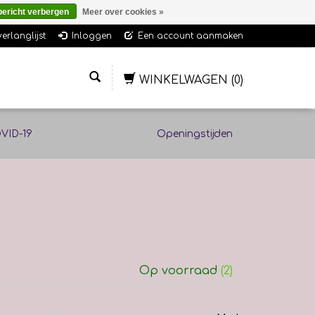
bericht verbergen
Meer over cookies »
verlanglijst
Inloggen
Een account aanmaken
WINKELWAGEN
(0)
VID-19
Openingstijden
Op voorraad
(2)