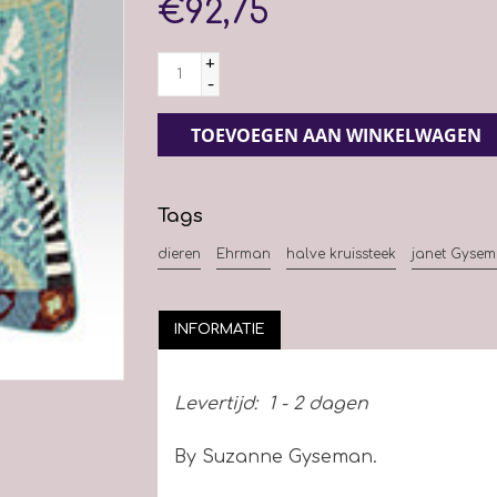
€92,75
+
-
TOEVOEGEN AAN WINKELWAGEN
Tags
dieren
Ehrman
halve kruissteek
janet Gyse
INFORMATIE
Levertijd:
1 - 2 dagen
By Suzanne Gyseman.