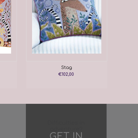
Stag
€102,00
Difficulties in
adventure?
GET IN