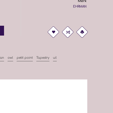
Merk
EHRMAN
man
owl
petit point
Tapestry
uil