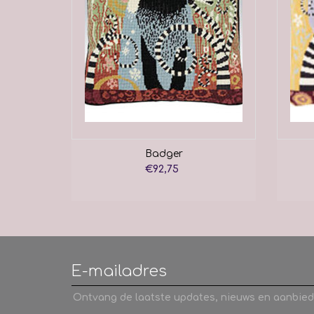
Badger
€92,75
Ontvang de laatste updates, nieuws en aanbied