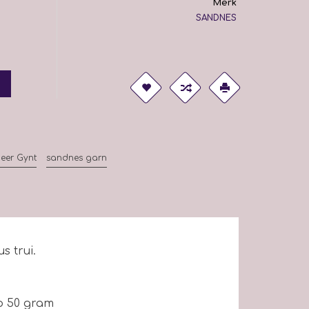
Merk
SANDNES
eer Gynt
sandnes garn
s trui.
p 50 gram