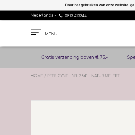
Door het gebruiken van onze website, ga
Nederlands
0513 413344
MENU
Gratis verzending boven € 75,-
Spe
HOME
/
PEER GYNT - NR. 2641 - NATUR MELERT