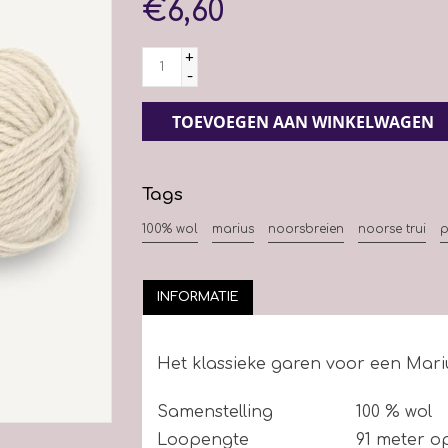
€6,60
+
-
TOEVOEGEN AAN WINKELWAGEN
Tags
100% wol
marius
noorsbreien
noorse trui
p
INFORMATIE
Het klassieke garen voor een Mariu
Samenstelling
100 % wol
Loopengte
91 meter o