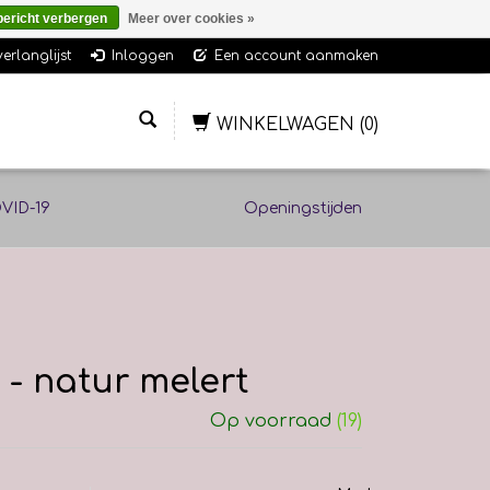
bericht verbergen
Meer over cookies »
verlanglijst
Inloggen
Een account aanmaken
WINKELWAGEN
(0)
VID-19
Openingstijden
 - natur melert
Op voorraad
(19)