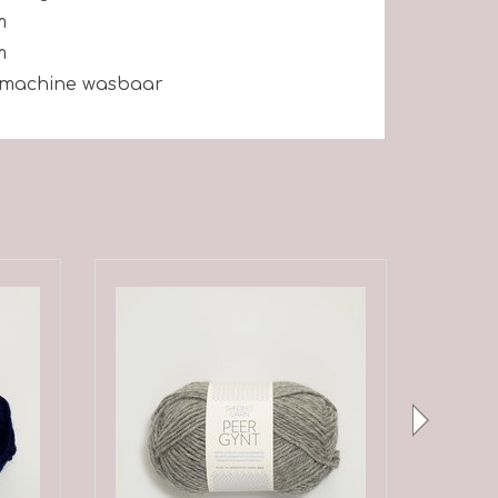
m
m
 machine wasbaar