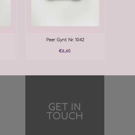
Peer Gynt Nr. 1042
Peer
€6,60
Difficulties in
adventure?
GET IN
TOUCH