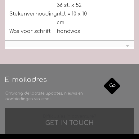
36 st. x 52
Stekenverhouding
nld. = 10 x 10
cm
Was voor schrift
handwas
Go
Ontvang de laatste updates, nieuws en
aanbiedingen via email
Difficulties in adventure?
GET IN TOUCH