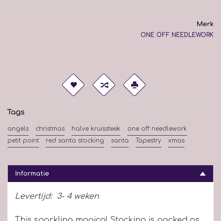
Merk
ONE OFF NEEDLEWORK
Tags
angels
christmas
halve kruissteek
one off needlework
petit point
red santa stocking
santa
Tapestry
xmas
Informatie
Levertijd:
3- 4 weken
This sparkling magical Stocking is packed as