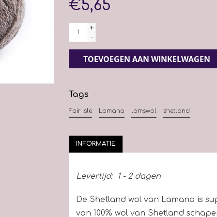
€5,65
+
-
TOEVOEGEN AAN WINKELWAGEN
Tags
Fair Isle
Lamana
lamswol
shetland
INFORMATIE
Levertijd:
1 - 2 dagen
De Shetland wol van Lamana is sup
van 100% wol van Shetland schapen