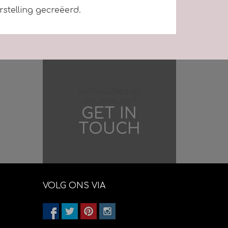
rstelling gecreëerd.
amswol
ter op 25 gram
,5 mm
 38 nld. = 10 x 10 cm
Difficulties in
den machine wasbaar
adventure?
ogramma)
GET IN
 dat het gewicht van een bolletje 25
TOUCH
VOLG ONS VIA