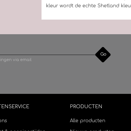
kleur wordt de echte Shetland kleu
Samenstelling
100 % l
Looplengte
140 me
Naalddikte
2,5 - 3
Stekenverhouding
26 st. x
30 gra
Go
Wasvoorschrift
ingen via email
(wolpr
Denk bij bestellingen voor een trui
gram is.
TENSERVICE
PRODUCTEN
ons
Alle producten