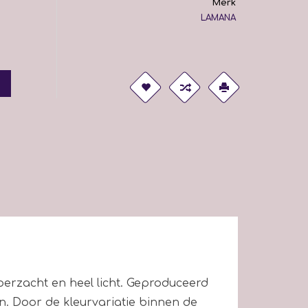
Merk
LAMANA
erzacht en heel licht. Geproduceerd
. Door de kleurvariatie binnen de