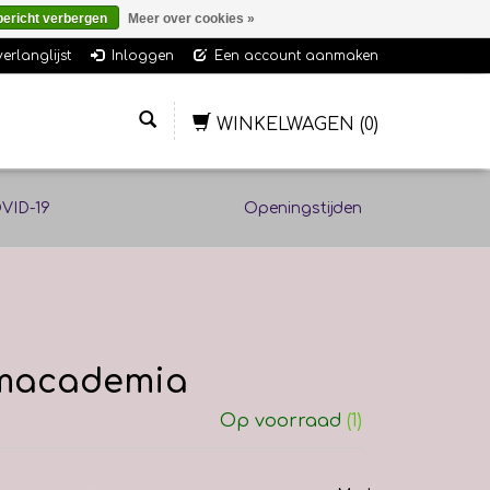
bericht verbergen
Meer over cookies »
verlanglijst
Inloggen
Een account aanmaken
WINKELWAGEN
(0)
VID-19
Openingstijden
- macademia
Op voorraad
(1)