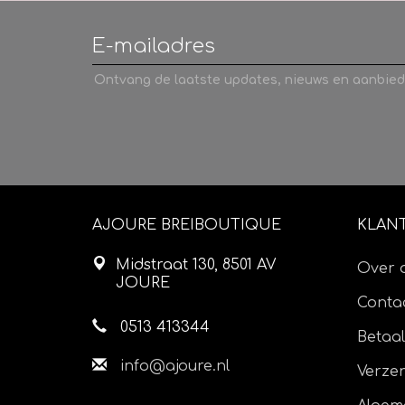
Ontvang de laatste updates, nieuws en aanbied
AJOURE BREIBOUTIQUE
KLAN
Midstraat 130, 8501 AV
Over 
JOURE
Contac
0513 413344
Betaa
info@ajoure.nl
Verze