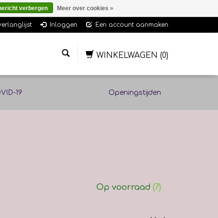
bericht verbergen
Meer over cookies »
verlanglijst
Inloggen
Een account aanmaken
WINKELWAGEN
(0)
VID-19
Openingstijden
Op voorraad
(7)