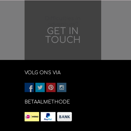
Difficulties in
adventure?
GET IN
TOUCH
VOLG ONS VIA
BETAALMETHODE