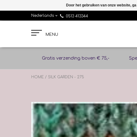
Door het gebruiken van onze website, ga
Nederlands
0513 413344
MENU
Gratis verzending boven € 75,-
Spe
HOME
/
SILK GARDEN - 275