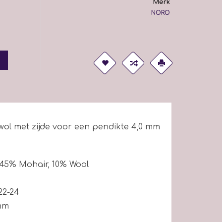
Merk
NORO
wol met zijde voor een pendikte 4,0 mm
45
%
Mohair
,
10
%
Wool
 22-24
 mm