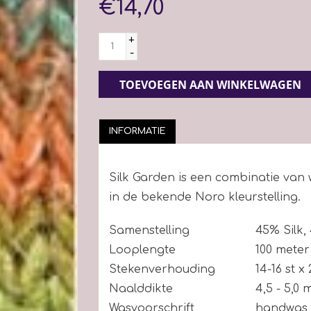
€14,70
+
-
TOEVOEGEN AAN WINKELWAGEN
INFORMATIE
Silk Garden is een combinatie van 
in de bekende Noro kleurstelling.
Samenstelling
45
%
Silk
,
Looplengte
100 meter
Stekenverhouding
14-16 st x
Naalddikte
4,5 - 5,0
Wasvoorschrift
handwas