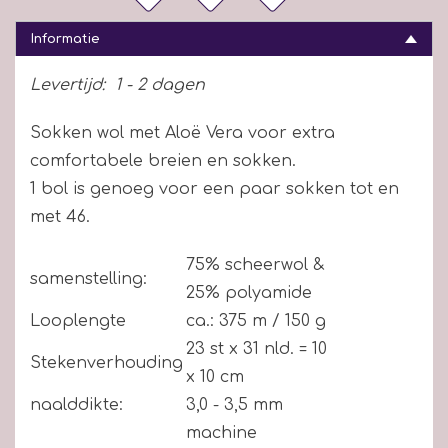
Informatie
Levertijd:
1 - 2 dagen
Sokken wol met Aloë Vera voor extra
comfortabele breien en sokken.
1 bol is genoeg voor een paar sokken tot en
met 46.
75% scheerwol &
samenstelling:
25% polyamide
Looplengte
ca.: 375 m / 150 g
23 st x 31 nld. = 10
Stekenverhouding
x 10 cm
naalddikte:
3,0 - 3,5 mm
machine