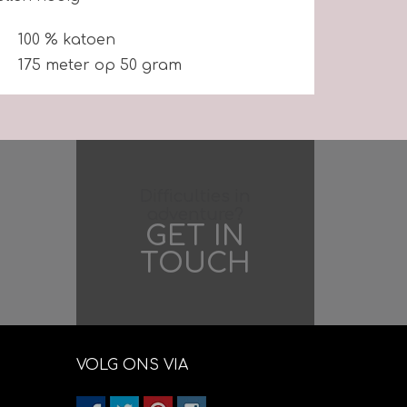
100 % katoen
175 meter op 50 gram
27 st x 36 nld. = 10 x 10 cm
3 mm
40 graden machine wasbaar, plat
laten drogen
Difficulties in
adventure?
GET IN
TOUCH
VOLG ONS VIA