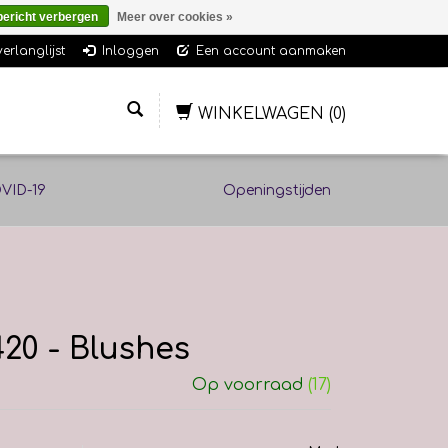
bericht verbergen
Meer over cookies »
verlanglijst
Inloggen
Een account aanmaken
WINKELWAGEN
(0)
VID-19
Openingstijden
420 - Blushes
Op voorraad
(17)