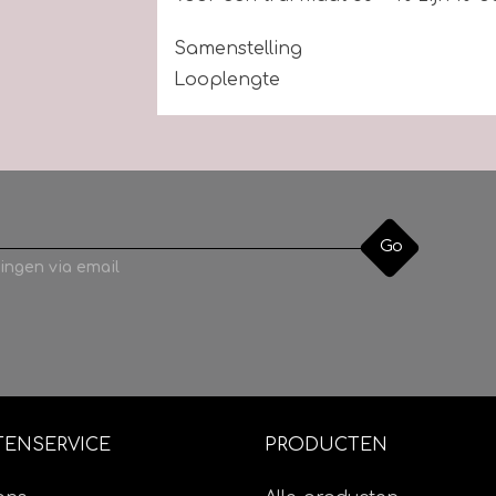
Samenstelling
Looplengte
Stekenverhouding
Naalddikte
Wasvoorschrift
Go
ingen via email
TENSERVICE
PRODUCTEN