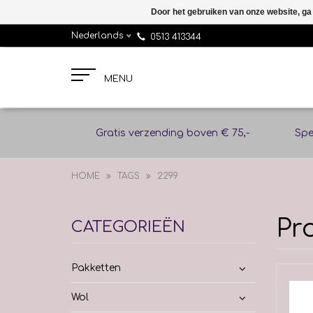
Door het gebruiken van onze website, ga
Nederlands
0513 413344
MENU
Gratis verzending boven € 75,-
Spe
HOME
TAGS
2299
Pr
CATEGORIEËN
Pakketten
Wol