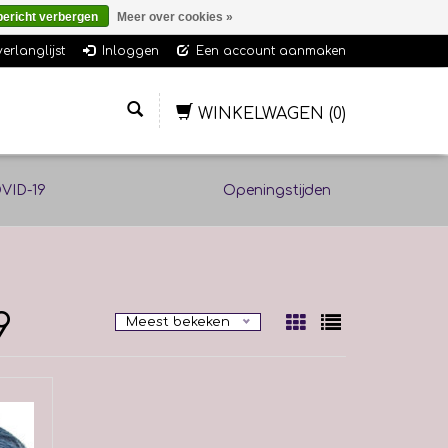
bericht verbergen
Meer over cookies »
verlanglijst
Inloggen
Een account aanmaken
WINKELWAGEN
(0)
VID-19
Openingstijden
9
Meest bekeken