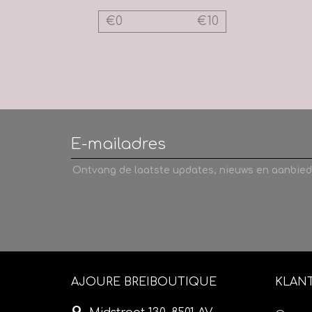
€
0
€
10
Ontvang de laatste updates, nieuws en aanbied
AJOURE BREIBOUTIQUE
KLAN