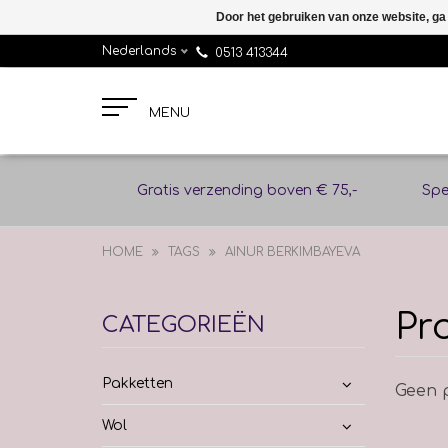
Door het gebruiken van onze website, ga
Nederlands
0513 413344
MENU
Gratis verzending boven € 75,-
Spe
HOME
TAGS
AINUR BERKIMBAYEVA
Pr
CATEGORIEËN
Pakketten
Geen p
Wol