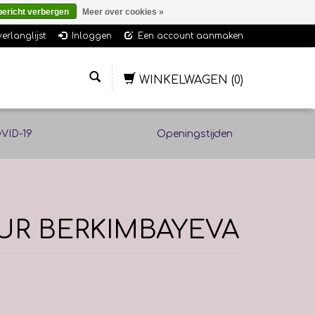
bericht verbergen
Meer over cookies »
verlanglijst
Inloggen
Een account aanmaken
WINKELWAGEN
(0)
VID-19
Openingstijden
NUR BERKIMBAYEVA