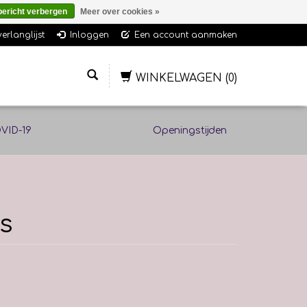
bericht verbergen
Meer over cookies »
verlanglijst
Inloggen
Een account aanmaken
WINKELWAGEN
(0)
VID-19
Openingstijden
s