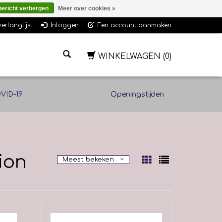
bericht verbergen
Meer over cookies »
verlanglijst
Inloggen
Een account aanmaken
WINKELWAGEN
(0)
VID-19
Openingstijden
ion
Meest bekeken