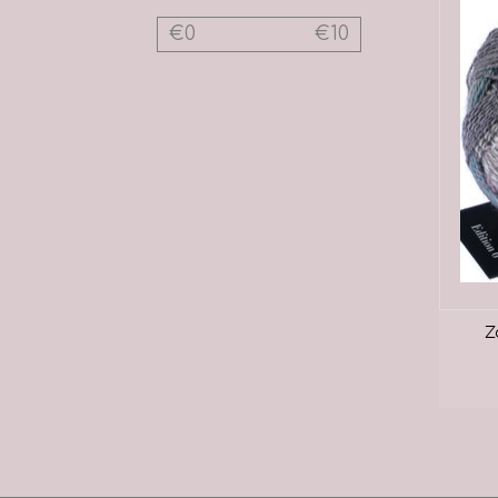
€
0
€
10
Z