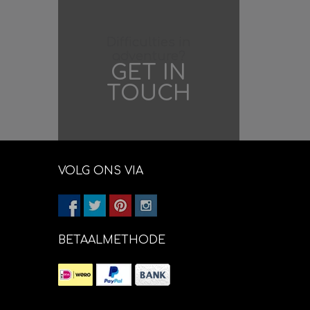
Difficulties in
adventure?
GET IN
TOUCH
VOLG ONS VIA
BETAALMETHODE