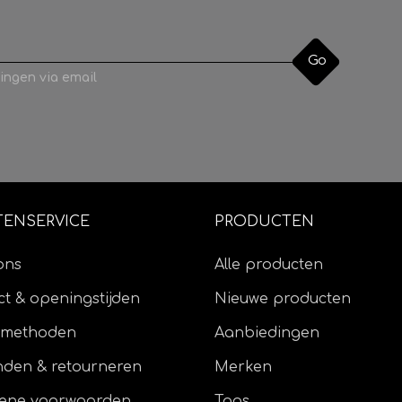
Go
ingen via email
TENSERVICE
PRODUCTEN
ons
Alle producten
t & openingstijden
Nieuwe producten
lmethoden
Aanbiedingen
nden & retourneren
Merken
ene voorwaarden
Tags