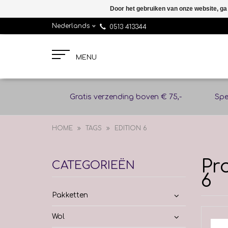
Door het gebruiken van onze website, ga
Nederlands
0513 413344
MENU
Gratis verzending boven € 75,-
Spe
HOME
TAGS
EDITION 6
Pr
CATEGORIEËN
6
Pakketten
Wol