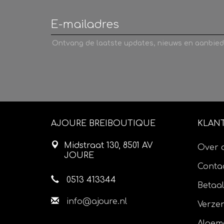
Ontvang de laatste updates, nieuws en aanbied
AJOURE BREIBOUTIQUE
KLAN
Midstraat 130, 8501 AV
Over 
JOURE
Contac
0513 413344
Betaa
info@ajoure.nl
Verze
Algem