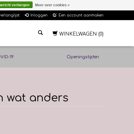
bericht verbergen
Meer over cookies »
verlanglijst
Inloggen
Een account aanmaken
WINKELWAGEN
(0)
VID-19
Openingstijden
n wat anders