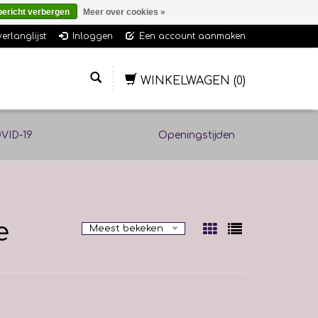
bericht verbergen
Meer over cookies »
verlanglijst
Inloggen
Een account aanmaken
WINKELWAGEN
(0)
VID-19
Openingstijden
e
Meest bekeken