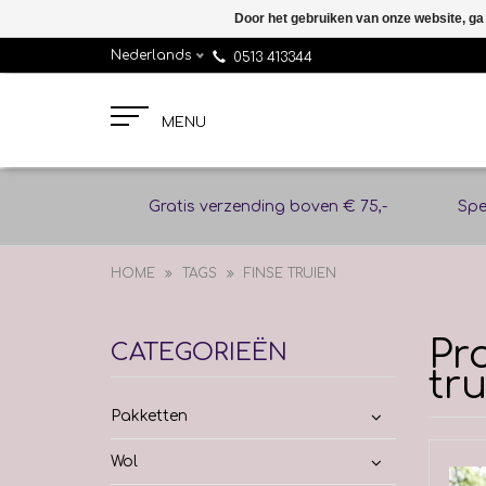
Door het gebruiken van onze website, ga
Nederlands
0513 413344
MENU
Gratis verzending boven € 75,-
Spe
HOME
TAGS
FINSE TRUIEN
Pr
CATEGORIEËN
tr
Pakketten
Wol