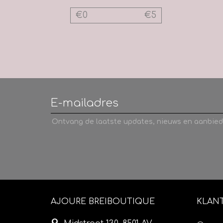
€
0
€
5
Ontvang de laatste updates, nieuws en aanbied
AJOURE BREIBOUTIQUE
KLAN