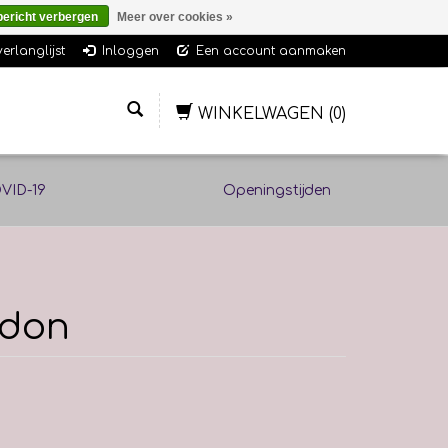
bericht verbergen
Meer over cookies »
verlanglijst
Inloggen
Een account aanmaken
WINKELWAGEN
(0)
VID-19
Openingstijden
ndon