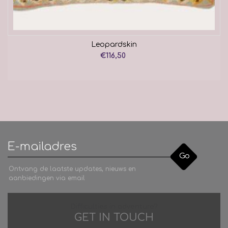
Leopardskin
€116,50
Go
Ontvang de laatste updates, nieuws en
aanbiedingen via email
Difficulties in adventure?
GET IN TOUCH