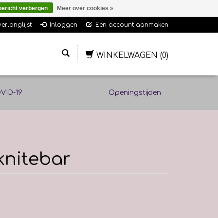
bericht verbergen
Meer over cookies »
verlanglijst
Inloggen
Een account aanmaken
WINKELWAGEN
(0)
VID-19
Openingstijden
knitebar