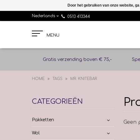
Door het gebruiken van onze website, ga
Nederlands
0513 413344
MENU
Gratis verzending boven € 75,-
Spe
HOME
TAGS
MR. KNITEBAR
Pr
CATEGORIEËN
Pakketten
Geen p
Wol