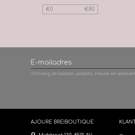
€
0
€
80
Ontvang de laatste updates, nieuws en aanbied
AJOURE BREIBOUTIQUE
KLAN