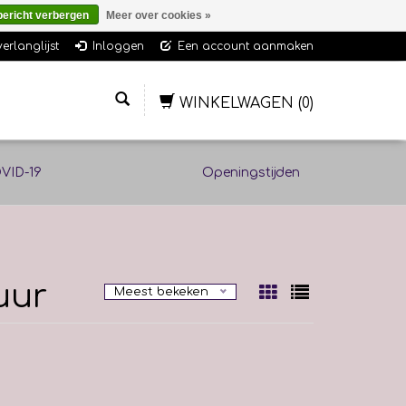
bericht verbergen
Meer over cookies »
verlanglijst
Inloggen
Een account aanmaken
WINKELWAGEN
(0)
VID-19
Openingstijden
uur
Meest bekeken