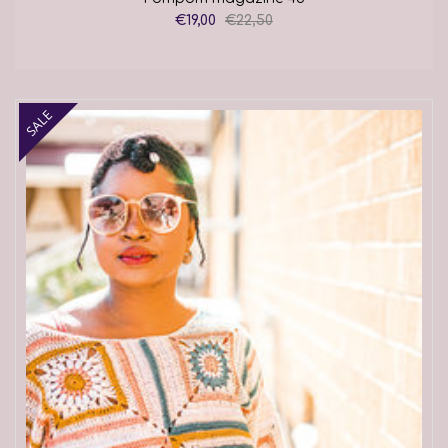
€19,00
€22,50
SALE