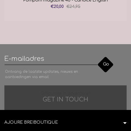
Pompom magazine 46 - Candice English
€20,00
€24,95
Go
Ontvang de laatste updates, nieuws en
aanbiedingen via email
Difficulties in adventure?
GET IN TOUCH
AJOURE BREIBOUTIQUE