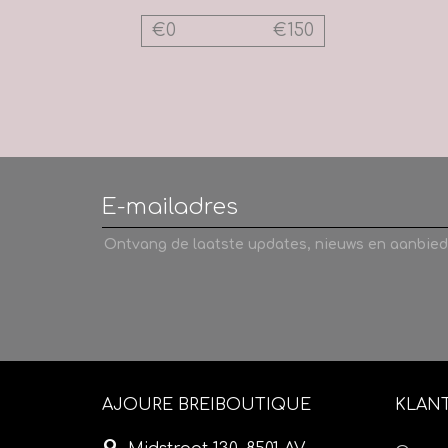
€
0
€
150
Ontvang de laatste updates, nieuws en aanbied
AJOURE BREIBOUTIQUE
KLAN