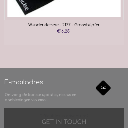
Wunderkleckse - 2177 - Grasshüpfer
€16,25
Go
Ontvang de laatste updates, nieuws en
aanbiedingen via email
Difficulties in adventure?
GET IN TOUCH