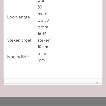
wol
83
meter
Looplengte
op 50
gram
16-14
Stekenproef
steken =
10 cm
5 - 6
Naalddikte
mm