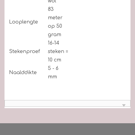
wol
83
meter
Looplengte
op 50
gram
16-14
Stekenproef
steken =
10 cm
5 - 6
Naalddikte
mm