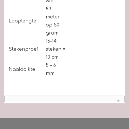
wol
83
meter
Looplengte
op 50
gram
16-14
Stekenproef
steken =
10 cm
5 - 6
Naalddikte
mm