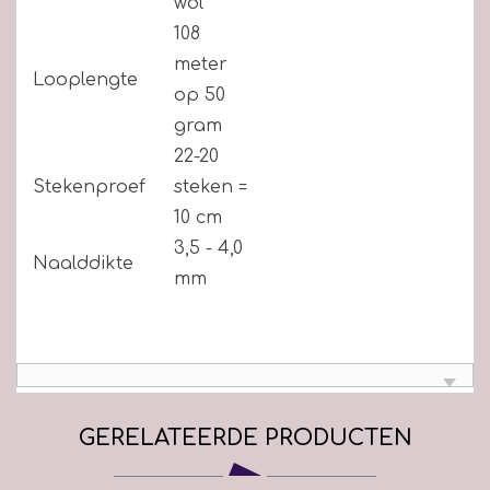
wol
108
meter
Looplengte
op 50
gram
22-20
Stekenproef
steken =
10 cm
3,5 - 4,0
Naalddikte
mm
GERELATEERDE PRODUCTEN